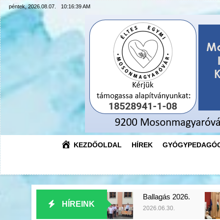
Ugrás
péntek, 2026.08.07.
10:16:40 AM
a
tartalomra
KEZDŐOLDAL
HÍREK
GYÓGYPEDAGÓG
026.
Ballagás 2026.
Az Év Peda
HÍREINK
2026.06.30.
2026.06.18.