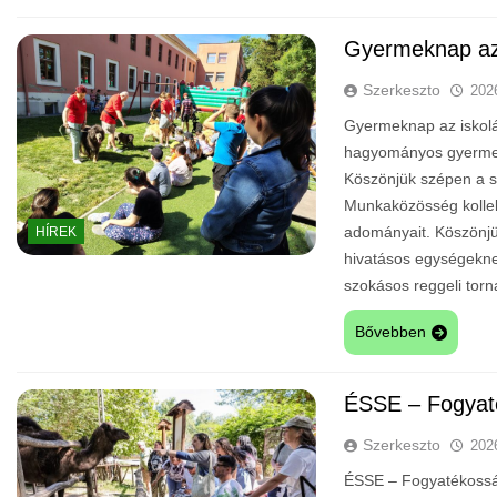
Gyermeknap az
Szerkeszto
202
Gyermeknap az iskolá
hagyományos gyermek
Köszönjük szépen a s
Munkaközösség kollekt
adományait. Köszönjü
HÍREK
hivatásos egységeknek,
szokásos reggeli to
Bővebben
ÉSSE – Fogyat
Szerkeszto
202
ÉSSE – Fogyatékosság