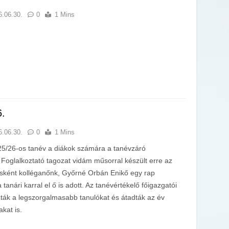
6.06.30.
0
1 Mins
6.
6.06.30.
0
1 Mins
5/26-os tanév a diákok számára a tanévzáró
 Foglalkoztató tagozat vidám műsorral készült erre az
sként kolléganőnk, Győrné Orbán Enikő egy rap
 tanári karral el ő is adott. Az tanévértékelő főigazgatói
ták a legszorgalmasabb tanulókat és átadták az év
akat is.