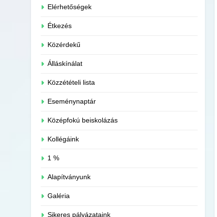
Elérhetőségek
Étkezés
Közérdekű
Álláskínálat
Közzétételi lista
Eseménynaptár
Középfokú beiskolázás
Kollégáink
1 %
Alapítványunk
Galéria
Sikeres pályázataink