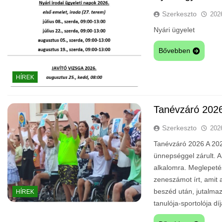
Szerkeszto
202
Nyári ügyelet
Bővebben
HÍREK
Tanévzáró 202
Szerkeszto
202
Tanévzáró 2026 A 202
ünnepséggel zárult. A
alkalomra. Meglepeté
zeneszámot írt, amit a
beszéd után, jutalmaz
HÍREK
tanulója-sportolója díj