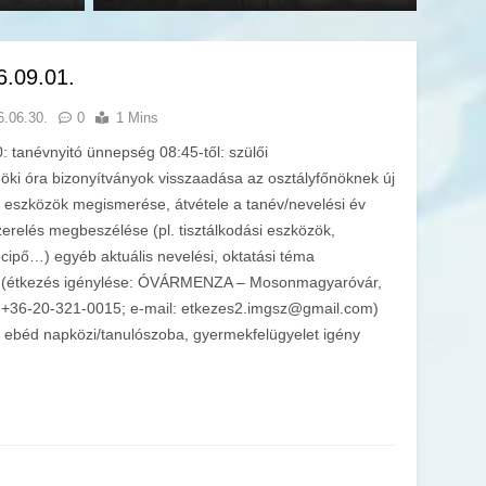
6.09.01.
6.06.30.
0
1 Mins
 tanévnyitó ünnepség 08:45-től: szülői
nöki óra bizonyítványok visszaadása az osztályfőnöknek új
i eszközök megismerése, átvétele a tanév/nevelési év
erelés megbeszélése (pl. tisztálkodási eszközök,
tócipő…) egyéb aktuális nevelési, oktatási téma
i (étkezés igénylése: ÓVÁRMENZA – Mosonmagyaróvár,
on: +36-20-321-0015; e-mail: etkezes2.imgsz@gmail.com)
k ebéd napközi/tanulószoba, gyermekfelügyelet igény