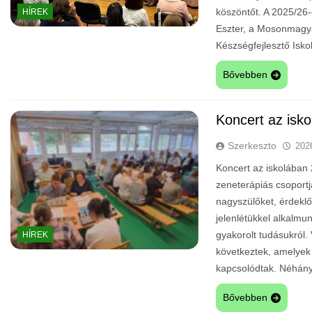
köszöntőt. A 2025/26
HÍREK
Eszter, a Mosonmagya
Készségfejlesztő Isk
Bővebben
Koncert az isk
Szerkeszto
202
Koncert az iskolában 
zeneterápiás csoportj
nagyszülőket, érdeklő
jelenlétükkel alkalmu
gyakorolt tudásukról.
HÍREK
következtek, amelyek 
kapcsolódtak. Néhány
Bővebben