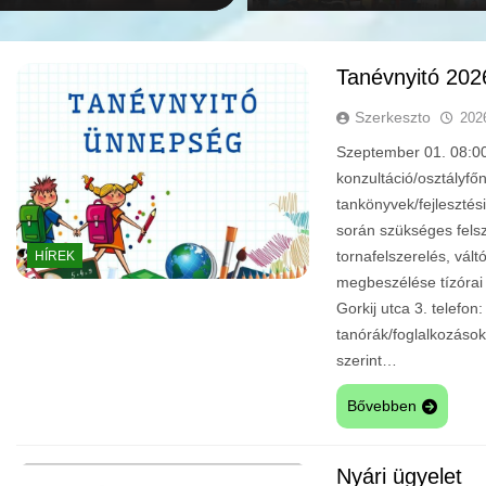
Tanévnyitó 202
Szerkeszto
202
Szeptember 01. 08:00:
konzultáció/osztályfő
tankönyvek/fejlesztés
során szükséges felsz
tornafelszerelés, vál
HÍREK
megbeszélése tízóra
Gorkij utca 3. telef
tanórák/foglalkozáso
szerint…
Bővebben
Nyári ügyelet