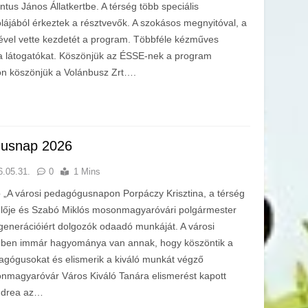
ntus János Állatkertbe. A térség több speciális
lájából érkeztek a résztvevők. A szokásos megnyitóval, a
vel vette kezdetét a program. Többféle kézműves
 a látogatókat. Köszönjük az ÉSSE-nek a program
n köszönjük a Volánbusz Zrt….
gusnap 2026
6.05.31.
0
1 Mins
„A városi pedagógusnapon Porpáczy Krisztina, a térség
elője és Szabó Miklós mosonmagyaróvári polgármester
generációiért dolgozók odaadó munkáját. A városi
ben immár hagyománya van annak, hogy köszöntik a
agógusokat és elismerik a kiváló munkát végző
magyaróvár Város Kiváló Tanára elismerést kapott
Andrea az…