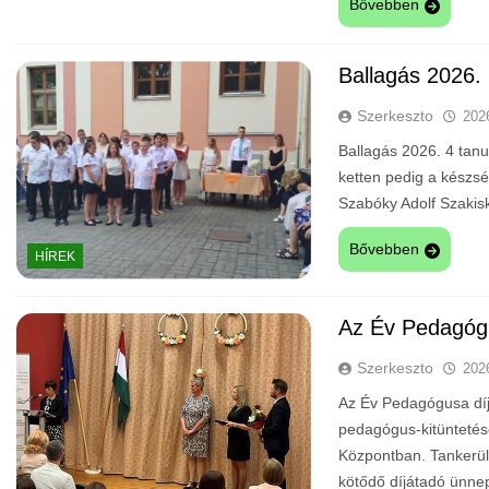
Bővebben
Ballagás 2026.
Szerkeszto
202
Ballagás 2026. 4 tanul
ketten pedig a készség
Szabóky Adolf Szakisk
Bővebben
HÍREK
Az Év Pedagóg
Szerkeszto
202
Az Év Pedagógusa díj 
pedagógus-kitüntetés
Központban. Tankerül
kötődő díjátadó ünnep