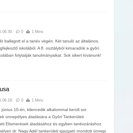
6.06.30.
0
1 Mins
ó ballagott el a tanév végén. Két tanuló az általános,
fejlesztő iskolából. A 8. osztályból kimaradók a győri
olában folytatják tanulmányaikat. Sok sikert kívánunk!
usa
6.06.18.
0
1 Mins
június 10-én, kilencedik alkalommal került sor
ek ünnepélyes átadására a Győri Tankerületi
eti Elismerések átadásához és egyben tanévzáráshoz
élyen dr. Nagy Adél tankerületi igazgató mondott ünnepi