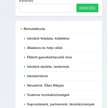
Keresés
KERESÉS
Bemutatkozás
Iskolánk feladata, küldetése
Általános és helyi célok
Ellátott gyerekek/tanulók köre
Iskolánk épülete, tantermek
Iskolatörténet
Névadónk: Éltes Mátyás
Szakmai munkaközösségek
Kapcsolataink, partnereink, társintézmények