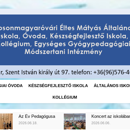
Éltes Máty
Mosonmagyaróvári Éltes Mátyás
Egységes
IAI ÓVODA
KÉSZSÉGFEJLESZTŐ ISKOLA
ÁLTALÁNOS ISKO
KOLLÉGIUM
gógusa
Koncert az iskolában
Gy
2026.06.06.
20