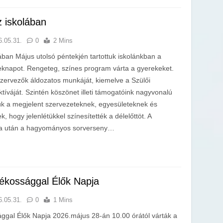
 iskolában
6.05.31.
0
2 Mins
ban Május utolsó péntekjén tartottuk iskolánkban a
napot. Rengeteg, színes program várta a gyerekeket.
zervezők áldozatos munkáját, kiemelve a Szülői
íváját. Szintén köszönet illeti támogatóink nagyvonalú
k a megjelent szervezeteknek, egyesületeknek és
 hogy jelenlétükkel színesítették a délelőttöt. A
rna után a hagyományos sorverseny…
ékossággal Élők Napja
6.05.31.
0
1 Mins
gal Élők Napja 2026.május 28-án 10.00 órától várták a