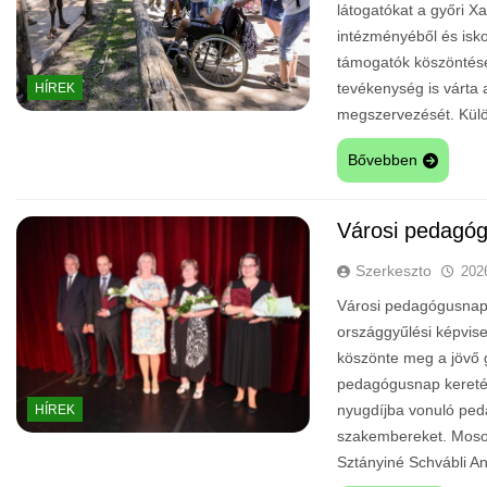
látogatókat a győri Xa
intézményéből és isko
támogatók köszöntésé
tevékenység is várta
HÍREK
megszervezését. Külö
Bővebben
Városi pedagó
Szerkeszto
202
Városi pedagógusnap 
országgyűlési képvis
köszönte meg a jövő 
pedagógusnap kereté
nyugdíjba vonuló ped
HÍREK
szakembereket. Moson
Sztányiné Schvábli 