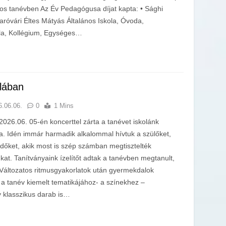
-os tanévben Az Év Pedagógusa díjat kapta: • Sághi
róvári Éltes Mátyás Általános Iskola, Óvoda,
ola, Kollégium, Egységes…
olában
6.06.06.
0
1 Mins
2026.06. 05-én koncerttel zárta a tanévet iskolánk
a. Idén immár harmadik alkalommal hívtuk a szülőket,
dőket, akik most is szép számban megtisztelték
nkat. Tanítványaink ízelítőt adtak a tanévben megtanult,
 Változatos ritmusgyakorlatok után gyermekdalok
a tanév kiemelt tematikájához- a színekhez –
 klasszikus darab is…