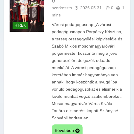
szerkeszto
2026.05.31.
0
1
mins
Városi pedagógusnap „A városi
HÍREK
pedagógusnapon Porpáczy Krisztina,
a térség országgyűlési képviselője és
Szabó Miklós mosonmagyaróvári
polgármester köszönte meg a jövő
generációiért dolgozók odaadó
munkáját. A városi pedagógusnap
keretében immár hagyománya van
annak, hogy köszöntik a nyugdíjba
vonuló pedagógusokat és elismerik a
kiváló munkát végző szakembereket.
Mosonmagyaróvár Város Kiváló
Tanára elismerést kapott Sztányiné
Schvábli Andrea az…
Bővebben