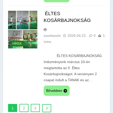
ÉLTES
KOSÁRBAJNOKSÁG
szerkeszto
2026.04.22.
0
1
mins
HÍREK
ÉLTES KOSÁRBAJNOKSÁG
Intézményünk március 10-én
megtartotta az II. Éltes
Kosárbajnokságot. A versenyen 2
csapat indult a TANAK és az…
Bővebben
1
2
3