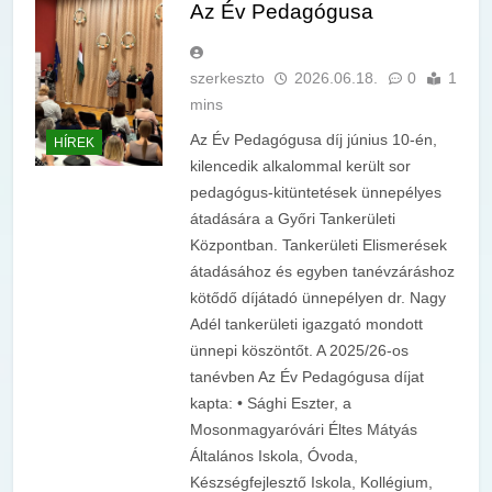
Az Év Pedagógusa
szerkeszto
2026.06.18.
0
1
mins
Az Év Pedagógusa díj június 10-én,
HÍREK
kilencedik alkalommal került sor
pedagógus-kitüntetések ünnepélyes
átadására a Győri Tankerületi
Központban. Tankerületi Elismerések
átadásához és egyben tanévzáráshoz
kötődő díjátadó ünnepélyen dr. Nagy
Adél tankerületi igazgató mondott
ünnepi köszöntőt. A 2025/26-os
tanévben Az Év Pedagógusa díjat
kapta: • Sághi Eszter, a
Mosonmagyaróvári Éltes Mátyás
Általános Iskola, Óvoda,
Készségfejlesztő Iskola, Kollégium,