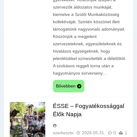
szervezők áldozatos munkáját,
kiemelve a Szülői Munkaközösség
kollektíváját. Szintén köszönet illeti
támogatóink nagyvonalú adományait.
Köszönjük a megjelent
szervezeteknek, egyesületeknek és
hivatásos egységeknek, hogy
jelenlétükkel színesítették a délelőttöt.
A szokásos reggeli torna után a
hagyományos sorverseny…
Bővebben
ÉSSE – Fogyatékossággal
Élők Napja
szerkeszto
2026.05.31.
0
1