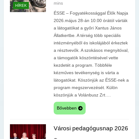
mins
HÍREK
ÉSSE – Fogyatékossággal Élők Napja
2026.május 28-án 10.00 órától várták
a látogatókat a győri Xantus János
Állatkertbe. A térség több speciális
intézményéből és iskolájából érkeztek
a résztvevők. A szokásos megnyitóval,
a támogatók köszöntésével vette
kezdetét a program. Többféle
kézműves tevékenység is várta a
látogatókat. Köszönjük az ÉSSE-nek a
program megszervezését. Külön
köszönjük a Volánbusz Zrt….
Bővebben
Városi pedagógusnap 2026