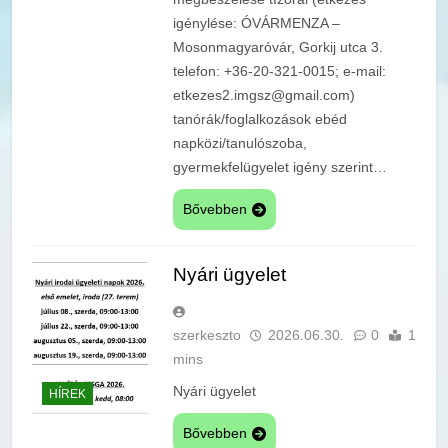
igénylése: ÓVÁRMENZA –
Mosonmagyaróvár, Gorkij utca 3.
telefon: +36-20-321-0015; e-mail:
etkezes2.imgsz@gmail.com)
tanórák/foglalkozások ebéd
napközi/tanulószoba,
gyermekfelügyelet igény szerint…
Bővebben
Nyári ügyelet
szerkeszto
2026.06.30.
0
1
mins
Nyári ügyelet
HÍREK
Bővebben