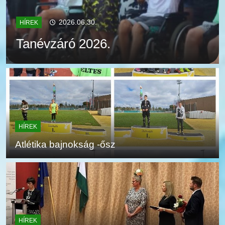
2026.06.30.
HÍREK
Tanévzáró 2026.
HÍREK
Atlétika bajnokság -ősz
HÍREK