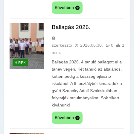
Bővebben
Ballagás 2026.
szerkeszto
2026.06.30.
0
1
mins
Ballagás 2026. 4 tanuló ballagott el a
HÍREK
tanév végén. Két tanuló az általános,
ketten pedig a készségfejlesztő
iskolából. A 8. osztályból kimaradók a
győri Szabóky Adolf Szakiskolában
folytatják tanulmányaikat. Sok sikert
kívánunk!
Bővebben