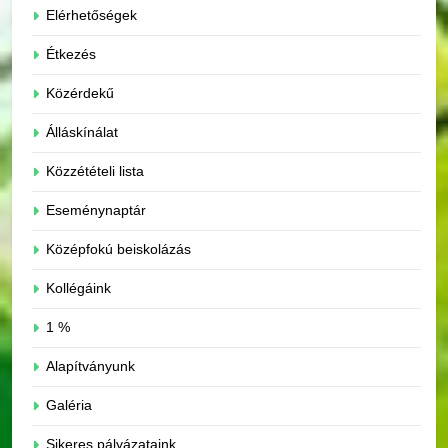
Elérhetőségek
Étkezés
Közérdekű
Álláskínálat
Közzétételi lista
Eseménynaptár
Középfokú beiskolázás
Kollégáink
1 %
Alapítványunk
Galéria
Sikeres pályázataink