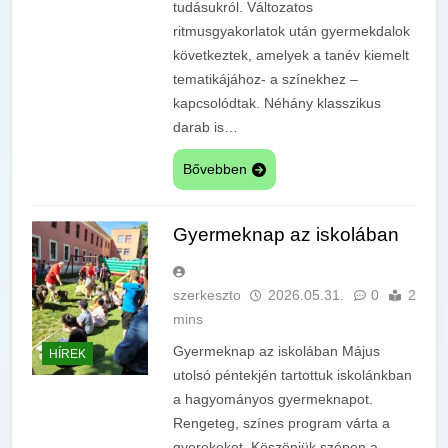
tudásukról. Változatos
ritmusgyakorlatok után gyermekdalok
következtek, amelyek a tanév kiemelt
tematikájához- a színekhez –
kapcsolódtak. Néhány klasszikus
darab is…
Bővebben
Gyermeknap az iskolában
szerkeszto
2026.05.31.
0
2
mins
Gyermeknap az iskolában Május
HÍREK
utolsó péntekjén tartottuk iskolánkban
a hagyományos gyermeknapot.
Rengeteg, színes program várta a
gyerekeket. Köszönjük szépen a