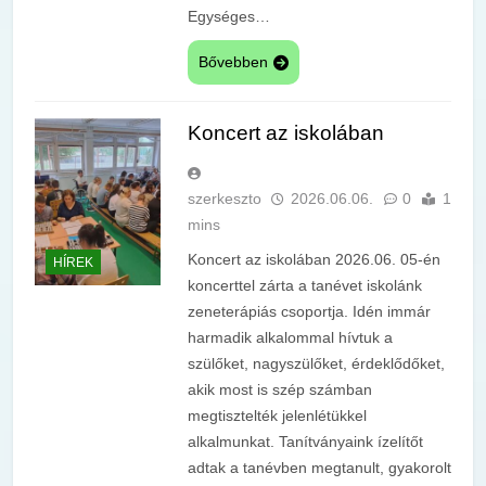
Egységes…
Bővebben
Koncert az iskolában
szerkeszto
2026.06.06.
0
1
mins
Koncert az iskolában 2026.06. 05-én
HÍREK
koncerttel zárta a tanévet iskolánk
zeneterápiás csoportja. Idén immár
harmadik alkalommal hívtuk a
szülőket, nagyszülőket, érdeklődőket,
akik most is szép számban
megtisztelték jelenlétükkel
alkalmunkat. Tanítványaink ízelítőt
adtak a tanévben megtanult, gyakorolt