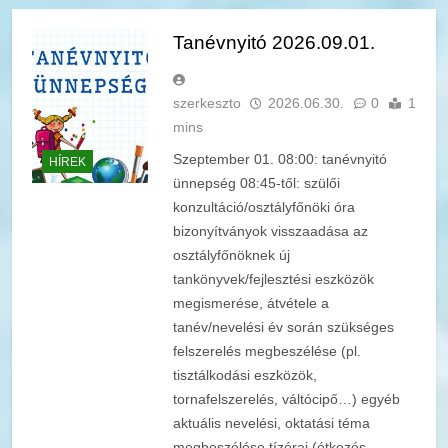
Tanévnyitó 2026.09.01.
szerkeszto
2026.06.30.
0
1
mins
Szeptember 01. 08:00: tanévnyitó
HÍREK
ünnepség 08:45-től: szülői
konzultáció/osztályfőnöki óra
bizonyítványok visszaadása az
osztályfőnöknek új
tankönyvek/fejlesztési eszközök
megismerése, átvétele a
tanév/nevelési év során szükséges
felszerelés megbeszélése (pl.
tisztálkodási eszközök,
tornafelszerelés, váltócipő…) egyéb
aktuális nevelési, oktatási téma
megbeszélése tízórai (étkezés