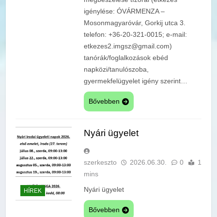
igénylése: ÓVÁRMENZA –
Mosonmagyaróvár, Gorkij utca 3.
telefon: +36-20-321-0015; e-mail:
etkezes2.imgsz@gmail.com)
tanórák/foglalkozások ebéd
napközi/tanulószoba,
gyermekfelügyelet igény szerint…
Bővebben
Nyári ügyelet
szerkeszto
2026.06.30.
0
1
mins
Nyári ügyelet
HÍREK
Bővebben