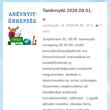
Tanévnyitó 2026.09.01.
szerkeszto
2026.06.30.
0
1
mins
Szeptember 01. 08:00: tanévnyitó
HÍREK
ünnepség 08:45-től: szülői
konzultáció/osztályfőnöki óra
bizonyítványok visszaadása az
osztályfőnöknek új
tankönyvek/fejlesztési eszközök
megismerése, átvétele a
tanév/nevelési év során szükséges
felszerelés megbeszélése (pl.
tisztálkodási eszközök,
tornafelszerelés, váltócipő…) egyéb
aktuális nevelési, oktatási téma
megbeszélése tízórai (étkezés