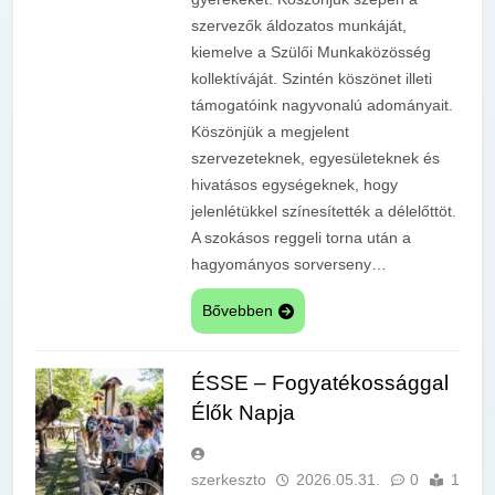
szervezők áldozatos munkáját,
kiemelve a Szülői Munkaközösség
kollektíváját. Szintén köszönet illeti
támogatóink nagyvonalú adományait.
Köszönjük a megjelent
szervezeteknek, egyesületeknek és
hivatásos egységeknek, hogy
jelenlétükkel színesítették a délelőttöt.
A szokásos reggeli torna után a
hagyományos sorverseny…
Bővebben
ÉSSE – Fogyatékossággal
Élők Napja
szerkeszto
2026.05.31.
0
1