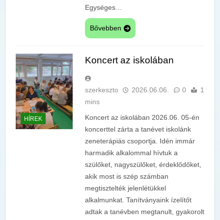
Egységes…
Bővebben
Koncert az iskolában
szerkeszto
2026.06.06.
0
1
mins
Koncert az iskolában 2026.06. 05-én
HÍREK
koncerttel zárta a tanévet iskolánk
zeneterápiás csoportja. Idén immár
harmadik alkalommal hívtuk a
szülőket, nagyszülőket, érdeklődőket,
akik most is szép számban
megtisztelték jelenlétükkel
alkalmunkat. Tanítványaink ízelítőt
adtak a tanévben megtanult, gyakorolt