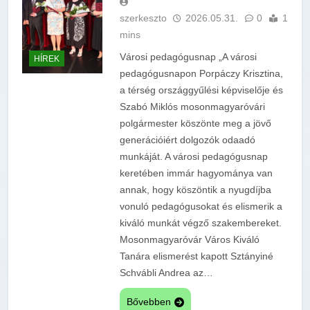
szerkeszto
2026.05.31.
0
1
mins
Városi pedagógusnap „A városi
HÍREK
pedagógusnapon Porpáczy Krisztina,
a térség országgyűlési képviselője és
Szabó Miklós mosonmagyaróvári
polgármester köszönte meg a jövő
generációiért dolgozók odaadó
munkáját. A városi pedagógusnap
keretében immár hagyománya van
annak, hogy köszöntik a nyugdíjba
vonuló pedagógusokat és elismerik a
kiváló munkát végző szakembereket.
Mosonmagyaróvár Város Kiváló
Tanára elismerést kapott Sztányiné
Schvábli Andrea az…
Bővebben