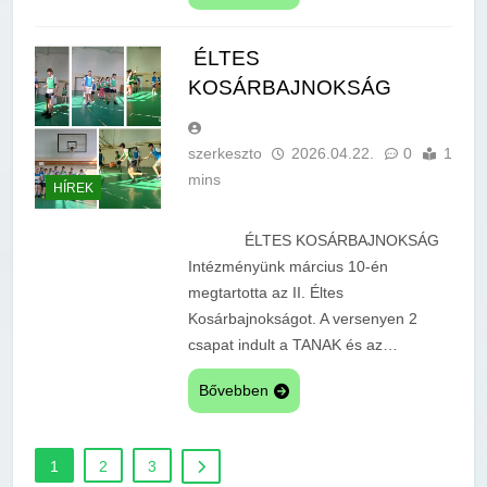
ÉLTES
KOSÁRBAJNOKSÁG
szerkeszto
2026.04.22.
0
1
mins
HÍREK
ÉLTES KOSÁRBAJNOKSÁG
Intézményünk március 10-én
megtartotta az II. Éltes
Kosárbajnokságot. A versenyen 2
csapat indult a TANAK és az…
Bővebben
1
2
3