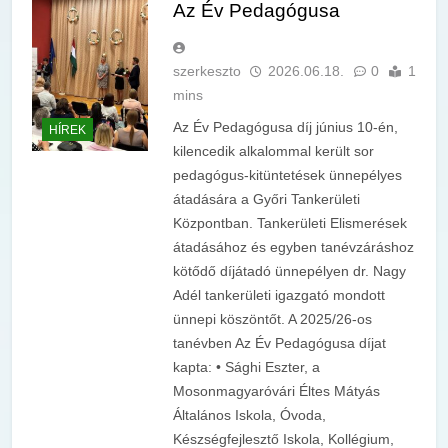
Az Év Pedagógusa
szerkeszto
2026.06.18.
0
1
mins
Az Év Pedagógusa díj június 10-én,
HÍREK
kilencedik alkalommal került sor
pedagógus-kitüntetések ünnepélyes
átadására a Győri Tankerületi
Központban. Tankerületi Elismerések
átadásához és egyben tanévzáráshoz
kötődő díjátadó ünnepélyen dr. Nagy
Adél tankerületi igazgató mondott
ünnepi köszöntőt. A 2025/26-os
tanévben Az Év Pedagógusa díjat
kapta: • Sághi Eszter, a
Mosonmagyaróvári Éltes Mátyás
Általános Iskola, Óvoda,
Készségfejlesztő Iskola, Kollégium,