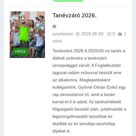
Tanévzáró 2026.
szerkeszto
2026.06.30.
0
1
mins
Tanévzáró 2026 A 2025/26-os tanév a
HÍREK
diákok számára a tanévzáró
ünnepséggel zárult. A Foglalkoztató
tagozat vidám műsorral készült erre
az alkalomra. Meglepetésként
kolléganőnk, Győrné Orbán Enikő egy
rap zeneszámot írt, amit a tanári
karral el ő is adott. Az tanévértékelő
főigazgatói beszéd után, jutalmazták a
legszorgalmasabb tanulókat és
átadták az év tanulója-sportolója
díjakat is.