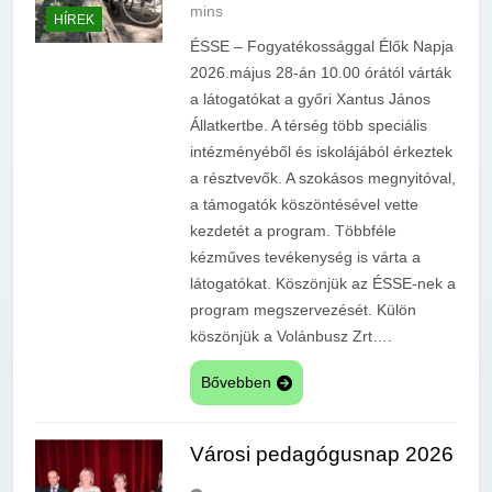
mins
HÍREK
ÉSSE – Fogyatékossággal Élők Napja
2026.május 28-án 10.00 órától várták
a látogatókat a győri Xantus János
Állatkertbe. A térség több speciális
intézményéből és iskolájából érkeztek
a résztvevők. A szokásos megnyitóval,
a támogatók köszöntésével vette
kezdetét a program. Többféle
kézműves tevékenység is várta a
látogatókat. Köszönjük az ÉSSE-nek a
program megszervezését. Külön
köszönjük a Volánbusz Zrt….
Bővebben
Városi pedagógusnap 2026