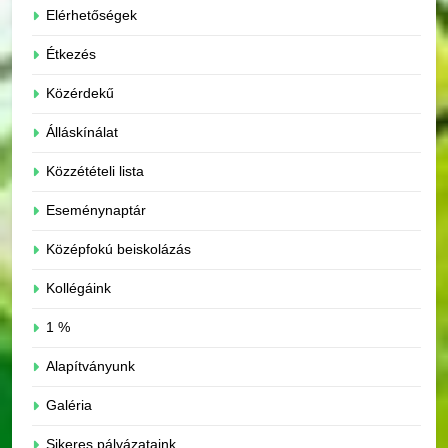
Elérhetőségek
Étkezés
Közérdekű
Álláskínálat
Közzétételi lista
Eseménynaptár
Középfokú beiskolázás
Kollégáink
1 %
Alapítványunk
Galéria
Sikeres pályázataink