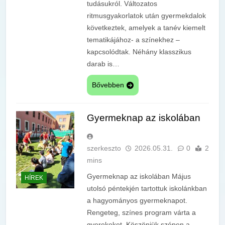
tudásukról. Változatos
ritmusgyakorlatok után gyermekdalok
következtek, amelyek a tanév kiemelt
tematikájához- a színekhez –
kapcsolódtak. Néhány klasszikus
darab is…
Bővebben
Gyermeknap az iskolában
szerkeszto
2026.05.31.
0
2
mins
Gyermeknap az iskolában Május
HÍREK
utolsó péntekjén tartottuk iskolánkban
a hagyományos gyermeknapot.
Rengeteg, színes program várta a
gyerekeket. Köszönjük szépen a