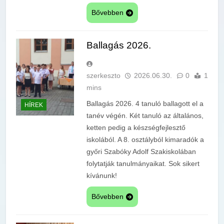
Bővebben
Ballagás 2026.
szerkeszto
2026.06.30.
0
1
mins
Ballagás 2026. 4 tanuló ballagott el a
HÍREK
tanév végén. Két tanuló az általános,
ketten pedig a készségfejlesztő
iskolából. A 8. osztályból kimaradók a
győri Szabóky Adolf Szakiskolában
folytatják tanulmányaikat. Sok sikert
kívánunk!
Bővebben