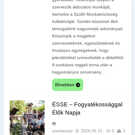
szervezők áldozatos munkáját,
kiemelve a Szülői Munkaközösség
kollektíváját. Szintén köszönet illeti
támogatóink nagyvonalú adományait.
Köszönjük a megjelent
szervezeteknek, egyesületeknek és
hivatásos egységeknek, hogy
jelenlétükkel színesítették a délelőttöt.
A szokásos reggeli torna után a
hagyományos sorverseny…
Bővebben
ÉSSE – Fogyatékossággal
Élők Napja
szerkeszto
2026.05.31.
0
1