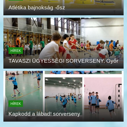
Atlétika bajnokság -ősz
HÍREK
TAVASZI ÜGYESSÉGI SORVERSENY, Győr
HÍREK
Kapkodd a lábad! sorverseny