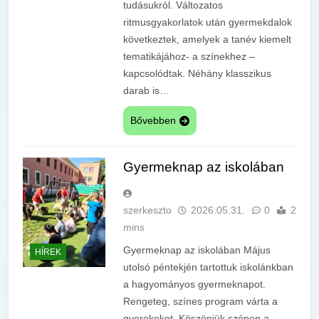
tudásukról. Változatos
ritmusgyakorlatok után gyermekdalok
következtek, amelyek a tanév kiemelt
tematikájához- a színekhez –
kapcsolódtak. Néhány klasszikus
darab is…
Bővebben
Gyermeknap az iskolában
szerkeszto
2026.05.31.
0
2
mins
Gyermeknap az iskolában Május
HÍREK
utolsó péntekjén tartottuk iskolánkban
a hagyományos gyermeknapot.
Rengeteg, színes program várta a
gyerekeket. Köszönjük szépen a