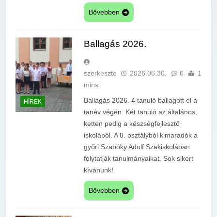
Bővebben
Ballagás 2026.
szerkeszto
2026.06.30.
0
1
mins
Ballagás 2026. 4 tanuló ballagott el a
HÍREK
tanév végén. Két tanuló az általános,
ketten pedig a készségfejlesztő
iskolából. A 8. osztályból kimaradók a
győri Szabóky Adolf Szakiskolában
folytatják tanulmányaikat. Sok sikert
kívánunk!
Bővebben