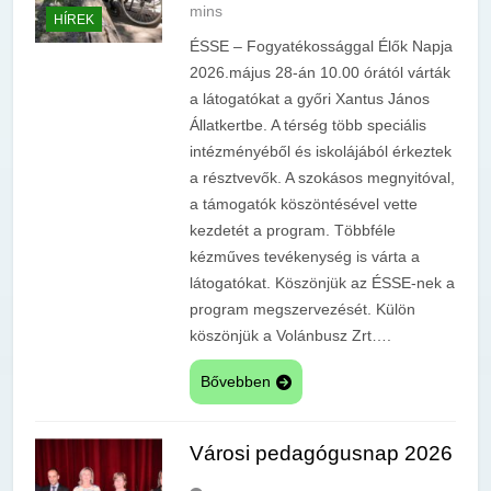
mins
HÍREK
ÉSSE – Fogyatékossággal Élők Napja
2026.május 28-án 10.00 órától várták
a látogatókat a győri Xantus János
Állatkertbe. A térség több speciális
intézményéből és iskolájából érkeztek
a résztvevők. A szokásos megnyitóval,
a támogatók köszöntésével vette
kezdetét a program. Többféle
kézműves tevékenység is várta a
látogatókat. Köszönjük az ÉSSE-nek a
program megszervezését. Külön
köszönjük a Volánbusz Zrt….
Bővebben
Városi pedagógusnap 2026