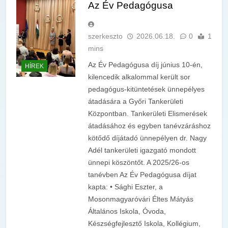
Az Év Pedagógusa
szerkeszto
2026.06.18.
0
1
mins
Az Év Pedagógusa díj június 10-én,
HÍREK
kilencedik alkalommal került sor
pedagógus-kitüntetések ünnepélyes
átadására a Győri Tankerületi
Központban. Tankerületi Elismerések
átadásához és egyben tanévzáráshoz
kötődő díjátadó ünnepélyen dr. Nagy
Adél tankerületi igazgató mondott
ünnepi köszöntőt. A 2025/26-os
tanévben Az Év Pedagógusa díjat
kapta: • Sághi Eszter, a
Mosonmagyaróvári Éltes Mátyás
Általános Iskola, Óvoda,
Készségfejlesztő Iskola, Kollégium,