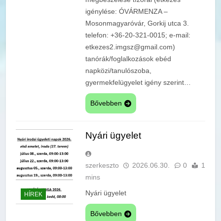
igénylése: ÓVÁRMENZA –
Mosonmagyaróvár, Gorkij utca 3.
telefon: +36-20-321-0015; e-mail:
etkezes2.imgsz@gmail.com)
tanórák/foglalkozások ebéd
napközi/tanulószoba,
gyermekfelügyelet igény szerint…
Bővebben
Nyári ügyelet
szerkeszto
2026.06.30.
0
1
mins
Nyári ügyelet
HÍREK
Bővebben