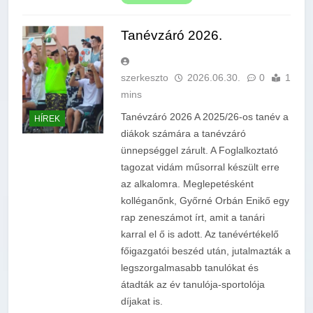
Tanévzáró 2026.
szerkeszto
2026.06.30.
0
1
mins
Tanévzáró 2026 A 2025/26-os tanév a
HÍREK
diákok számára a tanévzáró
ünnepséggel zárult. A Foglalkoztató
tagozat vidám műsorral készült erre
az alkalomra. Meglepetésként
kolléganőnk, Győrné Orbán Enikő egy
rap zeneszámot írt, amit a tanári
karral el ő is adott. Az tanévértékelő
főigazgatói beszéd után, jutalmazták a
legszorgalmasabb tanulókat és
átadták az év tanulója-sportolója
díjakat is.