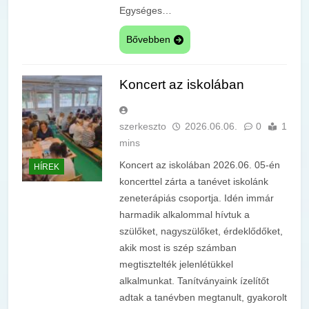
Egységes…
Bővebben
Koncert az iskolában
szerkeszto
2026.06.06.
0
1
mins
Koncert az iskolában 2026.06. 05-én
HÍREK
koncerttel zárta a tanévet iskolánk
zeneterápiás csoportja. Idén immár
harmadik alkalommal hívtuk a
szülőket, nagyszülőket, érdeklődőket,
akik most is szép számban
megtisztelték jelenlétükkel
alkalmunkat. Tanítványaink ízelítőt
adtak a tanévben megtanult, gyakorolt