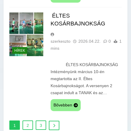
ÉLTES
KOSÁRBAJNOKSÁG
szerkeszto
2026.04.22.
0
1
mins
HÍREK
ÉLTES KOSÁRBAJNOKSÁG
Intézményünk március 10-én
megtartotta az II. Éltes
Kosárbajnokságot. A versenyen 2
csapat indult a TANAK és az…
Bővebben
1
2
3