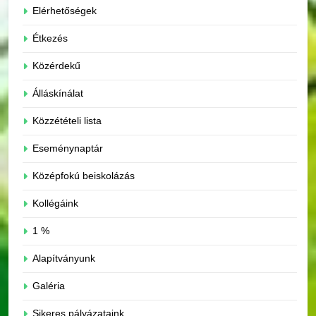
Elérhetőségek
Étkezés
Közérdekű
Álláskínálat
Közzétételi lista
Eseménynaptár
Középfokú beiskolázás
Kollégáink
1 %
Alapítványunk
Galéria
Sikeres pályázataink