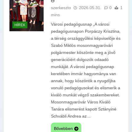
szerkeszto
2026.05.31.
0
1
mins
Városi pedagógusnap „A városi
HÍREK
pedagógusnapon Porpáczy Krisztina,
a térség országgyűlési képviselője és
Szabó Miklós mosonmagyaróvári
polgármester köszönte meg a jövő
generációiért dolgozók odaadó
munkáját. A városi pedagógusnap
keretében immár hagyománya van
annak, hogy köszöntik a nyugdíjba
vonuló pedagógusokat és elismerik a
kiváló munkát végző szakembereket.
Mosonmagyaróvár Város Kiváló
Tanára elismerést kapott Sztányiné
Schvábli Andrea az…
Bővebben