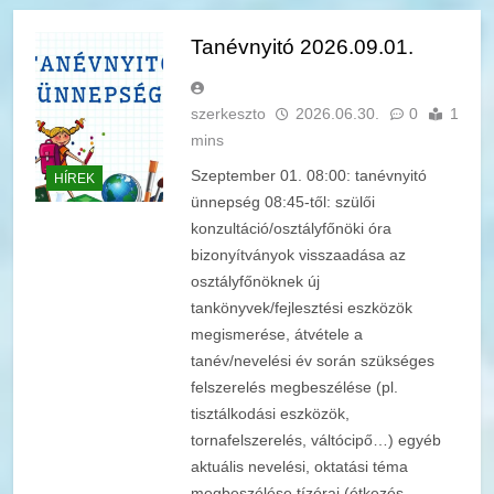
Tanévnyitó 2026.09.01.
szerkeszto
2026.06.30.
0
1
mins
Szeptember 01. 08:00: tanévnyitó
HÍREK
ünnepség 08:45-től: szülői
konzultáció/osztályfőnöki óra
bizonyítványok visszaadása az
osztályfőnöknek új
tankönyvek/fejlesztési eszközök
megismerése, átvétele a
tanév/nevelési év során szükséges
felszerelés megbeszélése (pl.
tisztálkodási eszközök,
tornafelszerelés, váltócipő…) egyéb
aktuális nevelési, oktatási téma
megbeszélése tízórai (étkezés