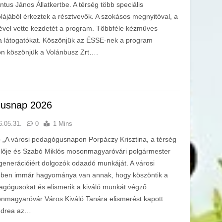
ntus János Állatkertbe. A térség több speciális
lájából érkeztek a résztvevők. A szokásos megnyitóval, a
vel vette kezdetét a program. Többféle kézműves
 a látogatókat. Köszönjük az ÉSSE-nek a program
n köszönjük a Volánbusz Zrt….
gusnap 2026
6.05.31.
0
1 Mins
„A városi pedagógusnapon Porpáczy Krisztina, a térség
elője és Szabó Miklós mosonmagyaróvári polgármester
generációiért dolgozók odaadó munkáját. A városi
ben immár hagyománya van annak, hogy köszöntik a
agógusokat és elismerik a kiváló munkát végző
magyaróvár Város Kiváló Tanára elismerést kapott
Andrea az…