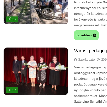
látogatókat a győri Xa
intézményéből és isko
támogatók köszöntésé
tevékenység is várta
HÍREK
megszervezését. Külö
Bővebben
Városi pedagó
Szerkeszto
202
Városi pedagógusnap 
országgyűlési képvis
köszönte meg a jövő 
pedagógusnap kereté
nyugdíjba vonuló ped
HÍREK
szakembereket. Moson
Sztányiné Schvábli 