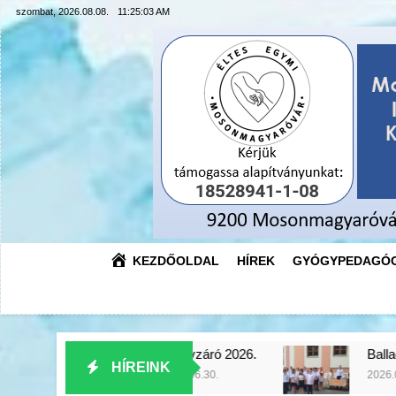
Ugrás
szombat, 2026.08.08.
11:25:04 AM
a
tartalomra
KEZDŐOLDAL
HÍREK
GYÓGYPEDAGÓG
Tanévzáró 2026.
Ballagás 2026.
HÍREINK
2026.06.30.
2026.06.30.