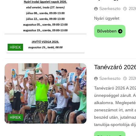
Szerkeszto
202
Nyári ügyelet
Bővebben
HÍREK
Tanévzáró 202
Szerkeszto
202
Tanévzáró 2026 A 202
ünnepséggel zárult. A
alkalomra. Meglepeté
zeneszámot írt, amit a
beszéd után, jutalmaz
HÍREK
tanulója-sportolója díj