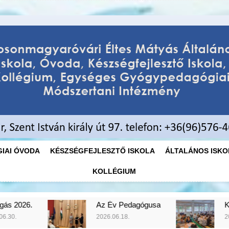
Éltes Máty
Mosonmagyaróvári Éltes Mátyás
Egységes
IAI ÓVODA
KÉSZSÉGFEJLESZTŐ ISKOLA
ÁLTALÁNOS ISKO
KOLLÉGIUM
Az Év Pedagógusa
Koncert az iskolában
2026.06.18.
2026.06.06.