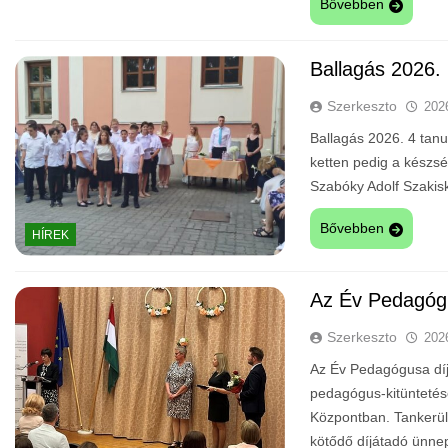
Bővebben
Ballagás 2026.
Szerkeszto
202
Ballagás 2026. 4 tanul
ketten pedig a készség
Szabóky Adolf Szakisk
Bővebben
HÍREK
Az Év Pedagóg
Szerkeszto
202
Az Év Pedagógusa díj 
pedagógus-kitüntetés
Központban. Tankerül
kötődő díjátadó ünnep