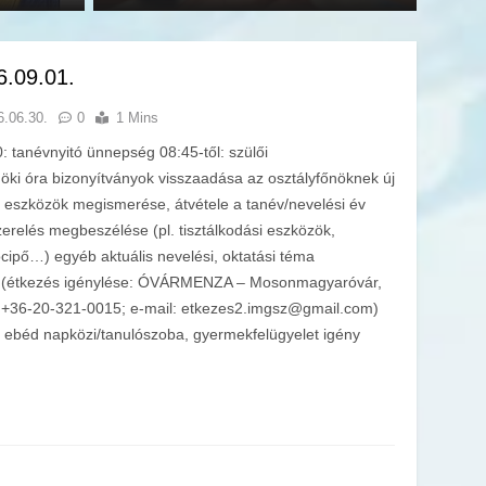
6.09.01.
6.06.30.
0
1 Mins
 tanévnyitó ünnepség 08:45-től: szülői
nöki óra bizonyítványok visszaadása az osztályfőnöknek új
i eszközök megismerése, átvétele a tanév/nevelési év
erelés megbeszélése (pl. tisztálkodási eszközök,
tócipő…) egyéb aktuális nevelési, oktatási téma
i (étkezés igénylése: ÓVÁRMENZA – Mosonmagyaróvár,
on: +36-20-321-0015; e-mail: etkezes2.imgsz@gmail.com)
k ebéd napközi/tanulószoba, gyermekfelügyelet igény