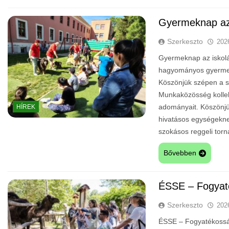
Gyermeknap az
Szerkeszto
202
Gyermeknap az iskolá
hagyományos gyermek
Köszönjük szépen a s
Munkaközösség kollekt
adományait. Köszönjü
HÍREK
hivatásos egységeknek,
szokásos reggeli to
Bővebben
ÉSSE – Fogyat
Szerkeszto
202
ÉSSE – Fogyatékosság