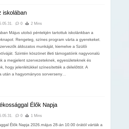
 iskolában
6.05.31.
0
2 Mins
ban Május utolsó péntekjén tartottuk iskolánkban a
napot. Rengeteg, színes program várta a gyerekeket.
zervezők áldozatos munkáját, kiemelve a Szülői
íváját. Szintén köszönet illeti támogatóink nagyvonalú
k a megjelent szervezeteknek, egyesületeknek és
 hogy jelenlétükkel színesítették a délelőttöt. A
rna után a hagyományos sorverseny…
ékossággal Élők Napja
6.05.31.
0
1 Mins
gal Élők Napja 2026.május 28-án 10.00 órától várták a