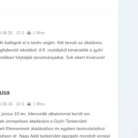
6.06.30.
0
1 Mins
ó ballagott el a tanév végén. Két tanuló az általános,
fejlesztő iskolából. A 8. osztályból kimaradók a győri
olában folytatják tanulmányaikat. Sok sikert kívánunk!
usa
6.06.18.
0
1 Mins
június 10-én, kilencedik alkalommal került sor
ek ünnepélyes átadására a Győri Tankerületi
eti Elismerések átadásához és egyben tanévzáráshoz
élyen dr. Nagy Adél tankerületi igazgató mondott ünnepi