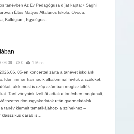
-os tanévben Az Év Pedagógusa díjat kapta: • Sághi
róvári Éltes Mátyás Általános Iskola, Óvoda,
ola, Kollégium, Egységes…
olában
6.06.06.
0
1 Mins
2026.06. 05-én koncerttel zárta a tanévet iskolánk
a. Idén immár harmadik alkalommal hívtuk a szülőket,
dőket, akik most is szép számban megtisztelték
nkat. Tanítványaink ízelítőt adtak a tanévben megtanult,
 Változatos ritmusgyakorlatok után gyermekdalok
a tanév kiemelt tematikájához- a színekhez –
 klasszikus darab is…