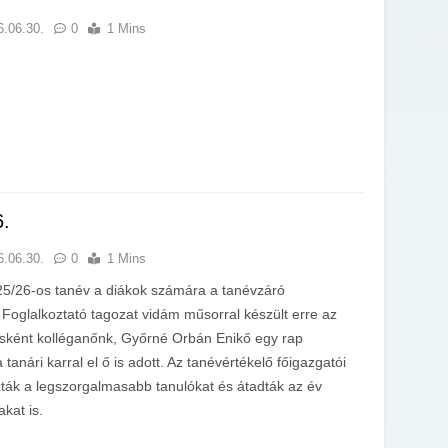
6.06.30.
0
1 Mins
6.
6.06.30.
0
1 Mins
5/26-os tanév a diákok számára a tanévzáró
 Foglalkoztató tagozat vidám műsorral készült erre az
sként kolléganőnk, Győrné Orbán Enikő egy rap
 tanári karral el ő is adott. Az tanévértékelő főigazgatói
ták a legszorgalmasabb tanulókat és átadták az év
akat is.