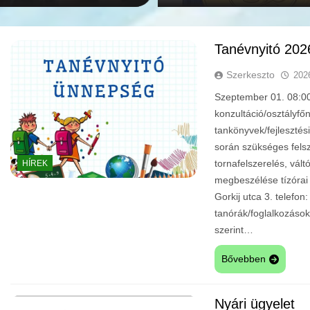
Tanévnyitó 202
Szerkeszto
202
Szeptember 01. 08:00:
konzultáció/osztályfő
tankönyvek/fejlesztés
során szükséges felsz
tornafelszerelés, vál
HÍREK
megbeszélése tízóra
Gorkij utca 3. telef
tanórák/foglalkozáso
szerint…
Bővebben
Nyári ügyelet