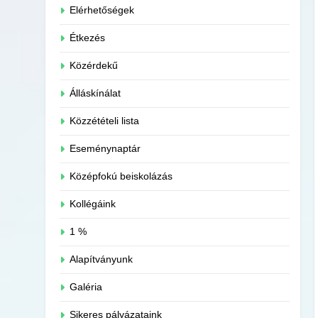
Elérhetőségek
Étkezés
Közérdekű
Álláskínálat
Közzétételi lista
Eseménynaptár
Középfokú beiskolázás
Kollégáink
1 %
Alapítványunk
Galéria
Sikeres pályázataink