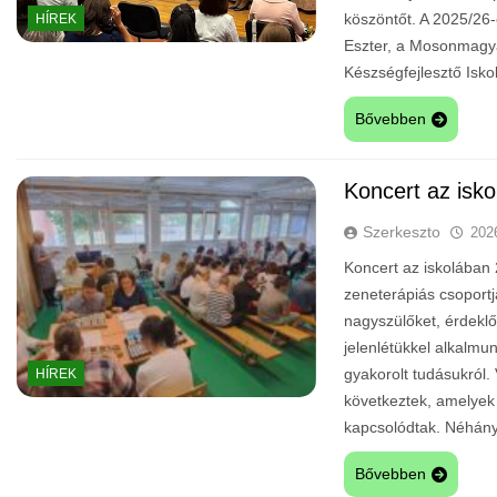
köszöntőt. A 2025/26
HÍREK
Eszter, a Mosonmagya
Készségfejlesztő Isk
Bővebben
Koncert az isk
Szerkeszto
202
Koncert az iskolában 
zeneterápiás csoportj
nagyszülőket, érdeklő
jelenlétükkel alkalmu
gyakorolt tudásukról.
HÍREK
következtek, amelyek 
kapcsolódtak. Néhány
Bővebben