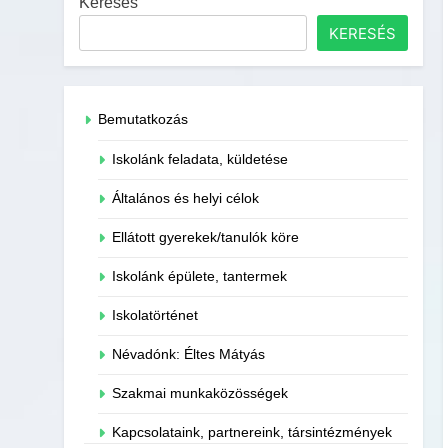
Keresés
KERESÉS
Bemutatkozás
Iskolánk feladata, küldetése
Általános és helyi célok
Ellátott gyerekek/tanulók köre
Iskolánk épülete, tantermek
Iskolatörténet
Névadónk: Éltes Mátyás
Szakmai munkaközösségek
Kapcsolataink, partnereink, társintézmények