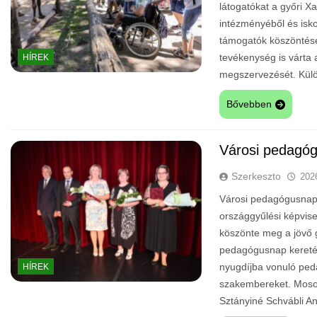
látogatókat a győri Xa
intézményéből és isko
támogatók köszöntésé
tevékenység is várta
HÍREK
megszervezését. Külö
Bővebben
Városi pedagó
Szerkeszto
202
Városi pedagógusnap 
országgyűlési képvis
köszönte meg a jövő 
pedagógusnap kereté
nyugdíjba vonuló ped
HÍREK
szakembereket. Moson
Sztányiné Schvábli 