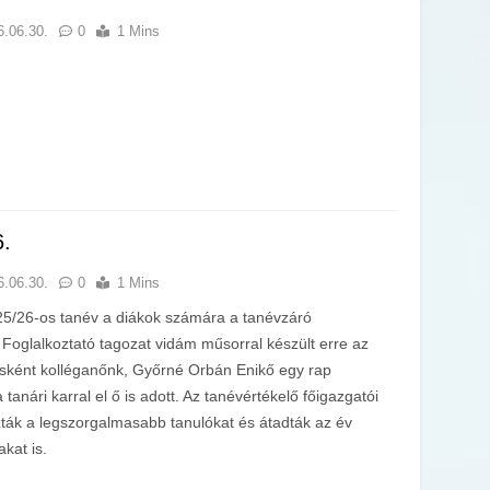
6.06.30.
0
1 Mins
6.
6.06.30.
0
1 Mins
5/26-os tanév a diákok számára a tanévzáró
 Foglalkoztató tagozat vidám műsorral készült erre az
sként kolléganőnk, Győrné Orbán Enikő egy rap
 tanári karral el ő is adott. Az tanévértékelő főigazgatói
ták a legszorgalmasabb tanulókat és átadták az év
akat is.