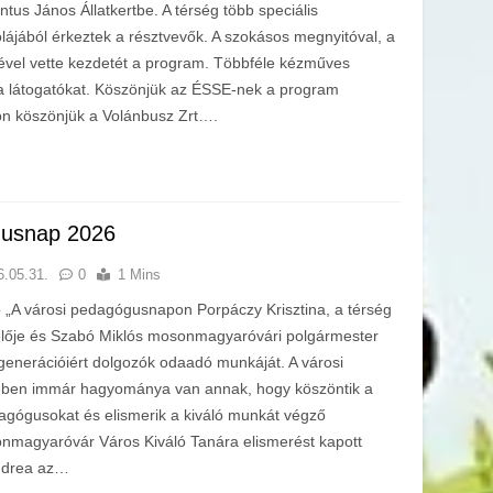
ntus János Állatkertbe. A térség több speciális
lájából érkeztek a résztvevők. A szokásos megnyitóval, a
vel vette kezdetét a program. Többféle kézműves
 a látogatókat. Köszönjük az ÉSSE-nek a program
n köszönjük a Volánbusz Zrt….
gusnap 2026
6.05.31.
0
1 Mins
„A városi pedagógusnapon Porpáczy Krisztina, a térség
elője és Szabó Miklós mosonmagyaróvári polgármester
generációiért dolgozók odaadó munkáját. A városi
ben immár hagyománya van annak, hogy köszöntik a
agógusokat és elismerik a kiváló munkát végző
magyaróvár Város Kiváló Tanára elismerést kapott
Andrea az…