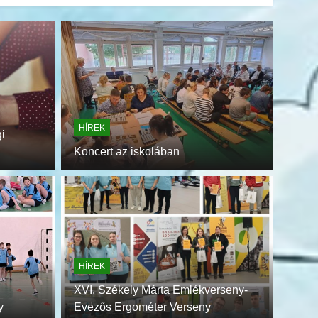
HÍREK
i
Koncert az iskolában
HÍREK
Tan
HÍREK
Szeptem
tt el a tanév végén. Két tanuló az általános, ketten
konzult
XVI. Székely Márta Emlékverseny-
tanköny
y
Evezős Ergométer Verseny