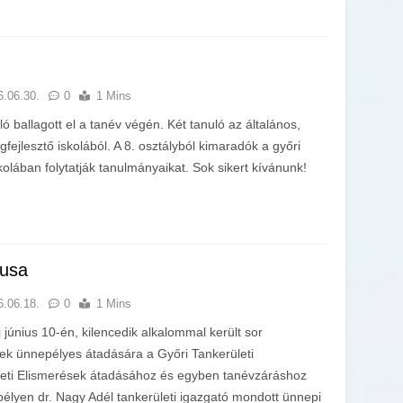
6.06.30.
0
1 Mins
ó ballagott el a tanév végén. Két tanuló az általános,
fejlesztő iskolából. A 8. osztályból kimaradók a győri
olában folytatják tanulmányaikat. Sok sikert kívánunk!
usa
6.06.18.
0
1 Mins
június 10-én, kilencedik alkalommal került sor
ek ünnepélyes átadására a Győri Tankerületi
eti Elismerések átadásához és egyben tanévzáráshoz
élyen dr. Nagy Adél tankerületi igazgató mondott ünnepi