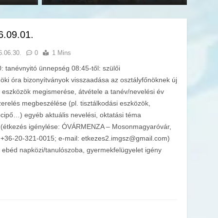
6.09.01.
6.06.30.
0
1 Mins
 tanévnyitó ünnepség 08:45-től: szülői
nöki óra bizonyítványok visszaadása az osztályfőnöknek új
i eszközök megismerése, átvétele a tanév/nevelési év
erelés megbeszélése (pl. tisztálkodási eszközök,
tócipő…) egyéb aktuális nevelési, oktatási téma
i (étkezés igénylése: ÓVÁRMENZA – Mosonmagyaróvár,
on: +36-20-321-0015; e-mail: etkezes2.imgsz@gmail.com)
k ebéd napközi/tanulószoba, gyermekfelügyelet igény