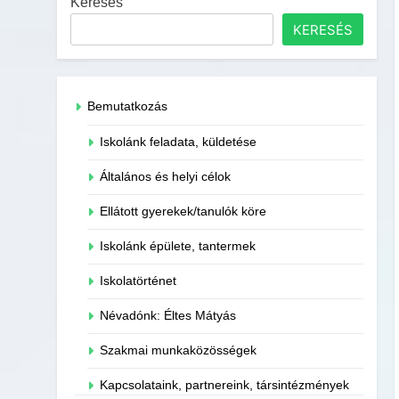
Keresés
KERESÉS
Bemutatkozás
Iskolánk feladata, küldetése
Általános és helyi célok
Ellátott gyerekek/tanulók köre
Iskolánk épülete, tantermek
Iskolatörténet
Névadónk: Éltes Mátyás
Szakmai munkaközösségek
Kapcsolataink, partnereink, társintézmények