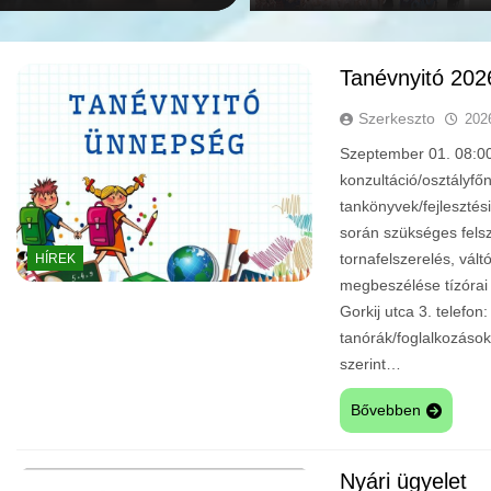
Tanévnyitó 202
Szerkeszto
202
Szeptember 01. 08:00:
konzultáció/osztályfő
tankönyvek/fejlesztés
során szükséges felsz
tornafelszerelés, vál
HÍREK
megbeszélése tízóra
Gorkij utca 3. telef
tanórák/foglalkozáso
szerint…
Bővebben
Nyári ügyelet