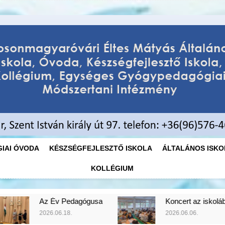
Éltes Máty
Mosonmagyaróvári Éltes Mátyás
Egységes
IAI ÓVODA
KÉSZSÉGFEJLESZTŐ ISKOLA
ÁLTALÁNOS ISKO
KOLLÉGIUM
dagógusa
Koncert az iskolában
2026.06.06.