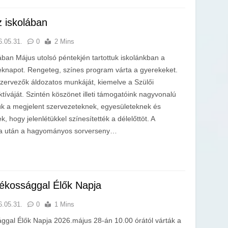
 iskolában
6.05.31.
0
2 Mins
ban Május utolsó péntekjén tartottuk iskolánkban a
napot. Rengeteg, színes program várta a gyerekeket.
zervezők áldozatos munkáját, kiemelve a Szülői
íváját. Szintén köszönet illeti támogatóink nagyvonalú
k a megjelent szervezeteknek, egyesületeknek és
 hogy jelenlétükkel színesítették a délelőttöt. A
rna után a hagyományos sorverseny…
ékossággal Élők Napja
6.05.31.
0
1 Mins
gal Élők Napja 2026.május 28-án 10.00 órától várták a