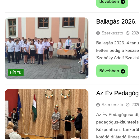
Bővebben
Ballagás 2026.
Szerkeszto
202
Ballagás 2026. 4 tanul
ketten pedig a készség
Szabóky Adolf Szakisk
Bővebben
HÍREK
Az Év Pedagóg
Szerkeszto
202
Az Év Pedagógusa díj 
pedagógus-kitüntetés
Központban. Tankerül
kötődő díjátadó ünnep