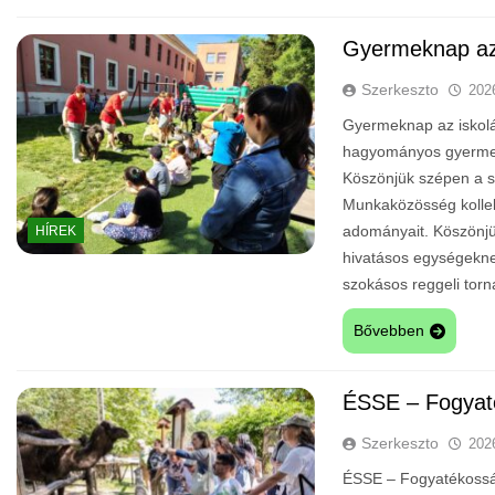
Gyermeknap az
Szerkeszto
202
Gyermeknap az iskolá
hagyományos gyermek
Köszönjük szépen a s
Munkaközösség kollekt
adományait. Köszönjü
HÍREK
hivatásos egységeknek,
szokásos reggeli to
Bővebben
ÉSSE – Fogyat
Szerkeszto
202
ÉSSE – Fogyatékosság