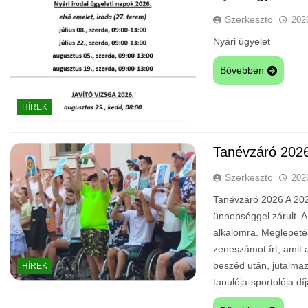
Szerkeszto
202
Nyári ügyelet
Bővebben
HÍREK
Tanévzáró 202
Szerkeszto
202
Tanévzáró 2026 A 202
ünnepséggel zárult. A
alkalomra. Meglepeté
zeneszámot írt, amit a
beszéd után, jutalmaz
HÍREK
tanulója-sportolója díj