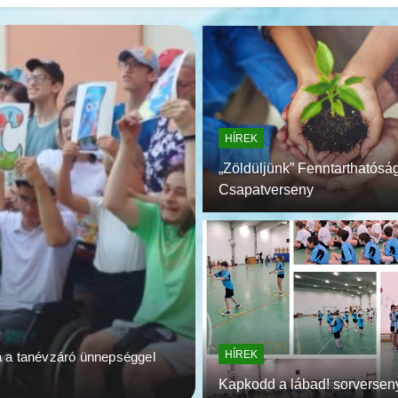
HÍREK
„Zöldüljünk” Fenntarthatóság
Csapatverseny
2026.06.30.
HÍREK
Ballagás 2026.
HÍREK
a a tanévzáró ünnepséggel
Ballagás 2026. 4 tanuló ballago
pedig…
Kapkodd a lábad! sorversen