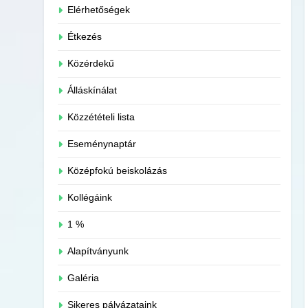
Elérhetőségek
Étkezés
Közérdekű
Álláskínálat
Közzétételi lista
Eseménynaptár
Középfokú beiskolázás
Kollégáink
1 %
Alapítványunk
Galéria
Sikeres pályázataink