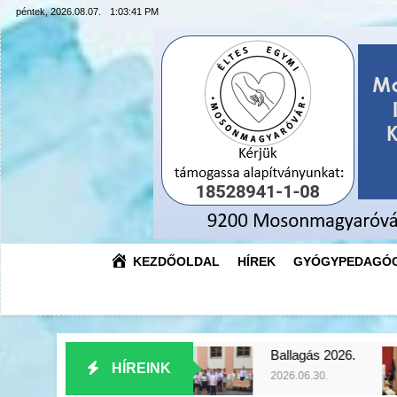
Ugrás
péntek, 2026.08.07.
1:03:42 PM
a
tartalomra
KEZDŐOLDAL
HÍREK
GYÓGYPEDAGÓG
2026.
Ballagás 2026.
Az Év Pe
HÍREINK
2026.06.30.
2026.06.18.