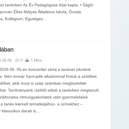
-os tanévben Az Év Pedagógusa díjat kapta: • Sághi
róvári Éltes Mátyás Általános Iskola, Óvoda,
ola, Kollégium, Egységes…
olában
6.06.06.
0
1 Mins
2026.06. 05-én koncerttel zárta a tanévet iskolánk
a. Idén immár harmadik alkalommal hívtuk a szülőket,
dőket, akik most is szép számban megtisztelték
nkat. Tanítványaink ízelítőt adtak a tanévben megtanult,
 Változatos ritmusgyakorlatok után gyermekdalok
a tanév kiemelt tematikájához- a színekhez –
 klasszikus darab is…