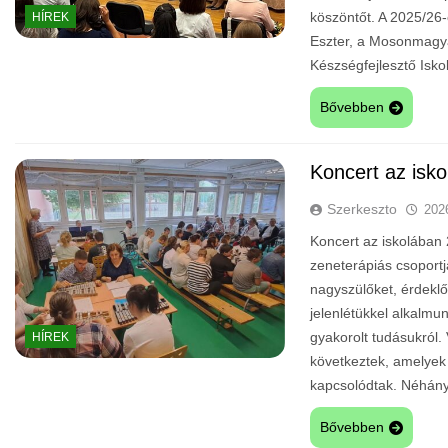
köszöntőt. A 2025/26
HÍREK
Eszter, a Mosonmagya
Készségfejlesztő Isk
Bővebben
Koncert az isk
Szerkeszto
202
Koncert az iskolában 
zeneterápiás csoportj
nagyszülőket, érdeklő
jelenlétükkel alkalmu
gyakorolt tudásukról.
HÍREK
következtek, amelyek 
kapcsolódtak. Néhány
Bővebben