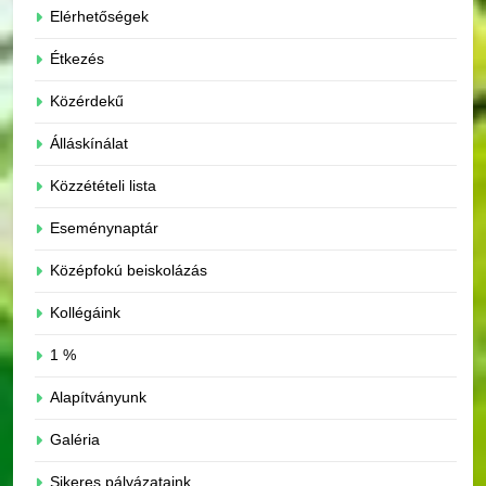
Elérhetőségek
Étkezés
Közérdekű
Álláskínálat
Közzétételi lista
Eseménynaptár
Középfokú beiskolázás
Kollégáink
1 %
Alapítványunk
Galéria
Sikeres pályázataink