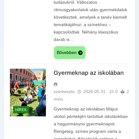
tudásukról. Változatos
ritmusgyakorlatok után gyermekdalok
következtek, amelyek a tanév kiemelt
tematikájához- a színekhez –
kapcsolódtak. Néhány klasszikus
darab is…
Bővebben
Gyermeknap az iskolában
szerkeszto
2026.05.31.
0
2
mins
Gyermeknap az iskolában Május
HÍREK
utolsó péntekjén tartottuk iskolánkban
a hagyományos gyermeknapot.
Rengeteg, színes program várta a
gyerekeket. Köszönjük szépen a