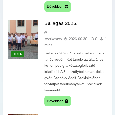
Bővebben
Ballagás 2026.
szerkeszto
2026.06.30.
0
1
mins
Ballagás 2026. 4 tanuló ballagott el a
HÍREK
tanév végén. Két tanuló az általános,
ketten pedig a készségfejlesztő
iskolából. A 8. osztályból kimaradók a
győri Szabóky Adolf Szakiskolában
folytatják tanulmányaikat. Sok sikert
kívánunk!
Bővebben