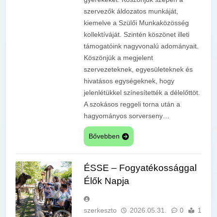
szervezők áldozatos munkáját,
kiemelve a Szülői Munkaközösség
kollektíváját. Szintén köszönet illeti
támogatóink nagyvonalú adományait.
Köszönjük a megjelent
szervezeteknek, egyesületeknek és
hivatásos egységeknek, hogy
jelenlétükkel színesítették a délelőttöt.
A szokásos reggeli torna után a
hagyományos sorverseny…
Bővebben
ÉSSE – Fogyatékossággal
Élők Napja
szerkeszto
2026.05.31.
0
1