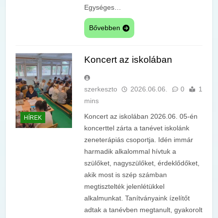
Egységes…
Bővebben
Koncert az iskolában
szerkeszto
2026.06.06.
0
1
mins
Koncert az iskolában 2026.06. 05-én
HÍREK
koncerttel zárta a tanévet iskolánk
zeneterápiás csoportja. Idén immár
harmadik alkalommal hívtuk a
szülőket, nagyszülőket, érdeklődőket,
akik most is szép számban
megtisztelték jelenlétükkel
alkalmunkat. Tanítványaink ízelítőt
adtak a tanévben megtanult, gyakorolt