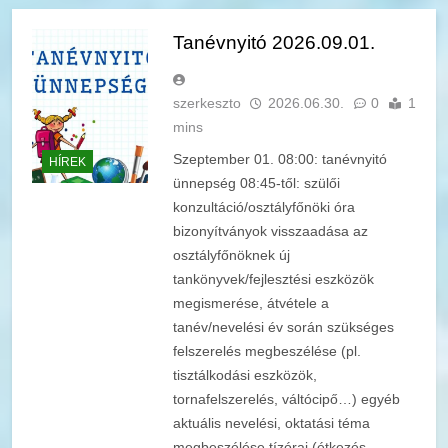
Tanévnyitó 2026.09.01.
szerkeszto
2026.06.30.
0
1
mins
Szeptember 01. 08:00: tanévnyitó
HÍREK
ünnepség 08:45-től: szülői
konzultáció/osztályfőnöki óra
bizonyítványok visszaadása az
osztályfőnöknek új
tankönyvek/fejlesztési eszközök
megismerése, átvétele a
tanév/nevelési év során szükséges
felszerelés megbeszélése (pl.
tisztálkodási eszközök,
tornafelszerelés, váltócipő…) egyéb
aktuális nevelési, oktatási téma
megbeszélése tízórai (étkezés