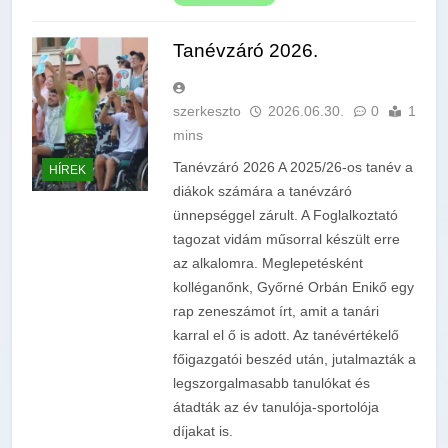
Tanévzáró 2026.
szerkeszto
2026.06.30.
0
1
mins
Tanévzáró 2026 A 2025/26-os tanév a
HÍREK
diákok számára a tanévzáró
ünnepséggel zárult. A Foglalkoztató
tagozat vidám műsorral készült erre
az alkalomra. Meglepetésként
kolléganőnk, Győrné Orbán Enikő egy
rap zeneszámot írt, amit a tanári
karral el ő is adott. Az tanévértékelő
főigazgatói beszéd után, jutalmazták a
legszorgalmasabb tanulókat és
átadták az év tanulója-sportolója
díjakat is.