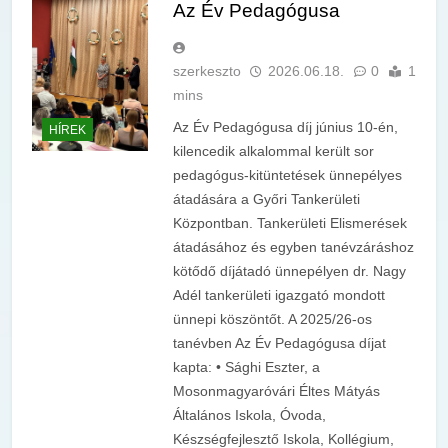
Az Év Pedagógusa
szerkeszto
2026.06.18.
0
1
mins
Az Év Pedagógusa díj június 10-én,
HÍREK
kilencedik alkalommal került sor
pedagógus-kitüntetések ünnepélyes
átadására a Győri Tankerületi
Központban. Tankerületi Elismerések
átadásához és egyben tanévzáráshoz
kötődő díjátadó ünnepélyen dr. Nagy
Adél tankerületi igazgató mondott
ünnepi köszöntőt. A 2025/26-os
tanévben Az Év Pedagógusa díjat
kapta: • Sághi Eszter, a
Mosonmagyaróvári Éltes Mátyás
Általános Iskola, Óvoda,
Készségfejlesztő Iskola, Kollégium,