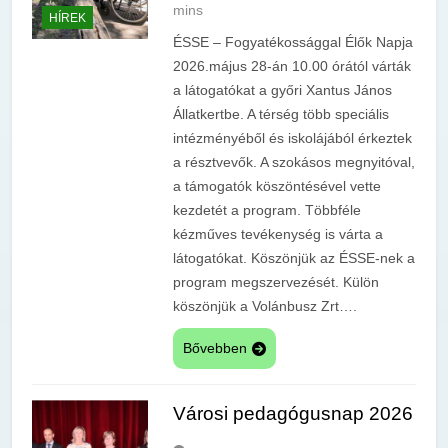
mins
HÍREK
ÉSSE – Fogyatékossággal Élők Napja
2026.május 28-án 10.00 órától várták
a látogatókat a győri Xantus János
Állatkertbe. A térség több speciális
intézményéből és iskolájából érkeztek
a résztvevők. A szokásos megnyitóval,
a támogatók köszöntésével vette
kezdetét a program. Többféle
kézműves tevékenység is várta a
látogatókat. Köszönjük az ÉSSE-nek a
program megszervezését. Külön
köszönjük a Volánbusz Zrt….
Bővebben
Városi pedagógusnap 2026