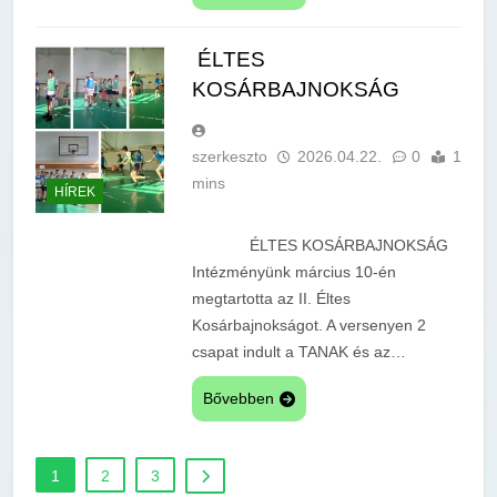
ÉLTES
KOSÁRBAJNOKSÁG
szerkeszto
2026.04.22.
0
1
mins
HÍREK
ÉLTES KOSÁRBAJNOKSÁG
Intézményünk március 10-én
megtartotta az II. Éltes
Kosárbajnokságot. A versenyen 2
csapat indult a TANAK és az…
Bővebben
1
2
3