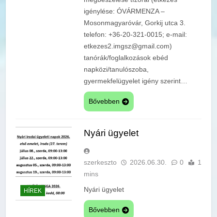
igénylése: ÓVÁRMENZA –
Mosonmagyaróvár, Gorkij utca 3.
telefon: +36-20-321-0015; e-mail:
etkezes2.imgsz@gmail.com)
tanórák/foglalkozások ebéd
napközi/tanulószoba,
gyermekfelügyelet igény szerint…
Bővebben
Nyári ügyelet
szerkeszto
2026.06.30.
0
1
mins
Nyári ügyelet
HÍREK
Bővebben