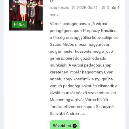
szerkeszto
2026.05.31.
0
1
mins
Városi pedagógusnap „A városi
HÍREK
pedagógusnapon Porpáczy Krisztina,
a térség országgyűlési képviselője és
Szabó Miklós mosonmagyaróvári
polgármester köszönte meg a jövő
generációiért dolgozók odaadó
munkáját. A városi pedagógusnap
keretében immár hagyománya van
annak, hogy köszöntik a nyugdíjba
vonuló pedagógusokat és elismerik a
kiváló munkát végző szakembereket.
Mosonmagyaróvár Város Kiváló
Tanára elismerést kapott Sztányiné
Schvábli Andrea az…
Bővebben