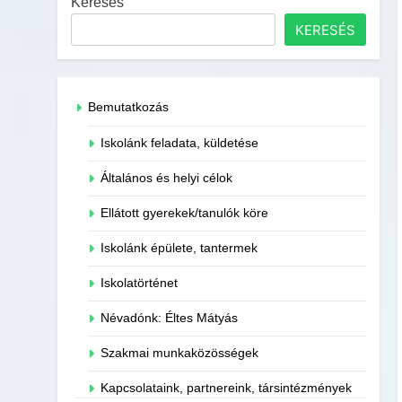
Keresés
KERESÉS
Bemutatkozás
Iskolánk feladata, küldetése
Általános és helyi célok
Ellátott gyerekek/tanulók köre
Iskolánk épülete, tantermek
Iskolatörténet
Névadónk: Éltes Mátyás
Szakmai munkaközösségek
Kapcsolataink, partnereink, társintézmények