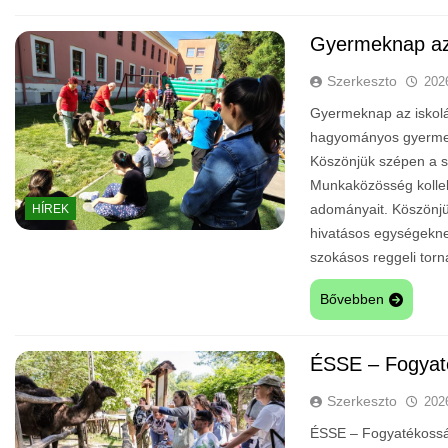
Gyermeknap az
Szerkeszto
202
Gyermeknap az iskolá
hagyományos gyermek
Köszönjük szépen a s
Munkaközösség kollekt
adományait. Köszönjü
HÍREK
hivatásos egységeknek,
szokásos reggeli to
Bővebben
ÉSSE – Fogyat
Szerkeszto
202
ÉSSE – Fogyatékosság