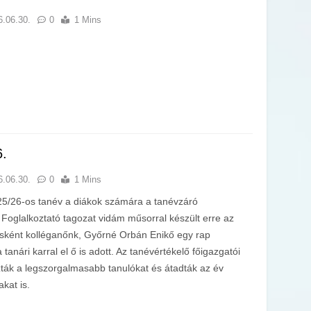
6.06.30.
0
1 Mins
6.
6.06.30.
0
1 Mins
5/26-os tanév a diákok számára a tanévzáró
 Foglalkoztató tagozat vidám műsorral készült erre az
sként kolléganőnk, Győrné Orbán Enikő egy rap
 tanári karral el ő is adott. Az tanévértékelő főigazgatói
ták a legszorgalmasabb tanulókat és átadták az év
akat is.