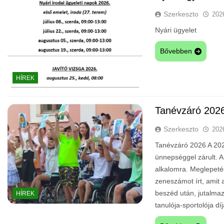
Szerkeszto
202
Nyári ügyelet
Bővebben
HÍREK
Tanévzáró 202
Szerkeszto
202
Tanévzáró 2026 A 202
ünnepséggel zárult. A
alkalomra. Meglepeté
zeneszámot írt, amit a
beszéd után, jutalmaz
HÍREK
tanulója-sportolója díj