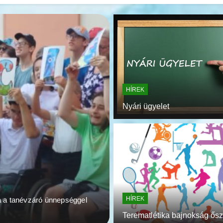
HÍREK
Nyári ügyelet
2026.06.30.
HÍREK
Ballagás 2026.
HÍREK
a a tanévzáró ünnepséggel
Ballagás 2026. 4 tanuló ballago
pedig…
Terematlétika bajnokság ősz