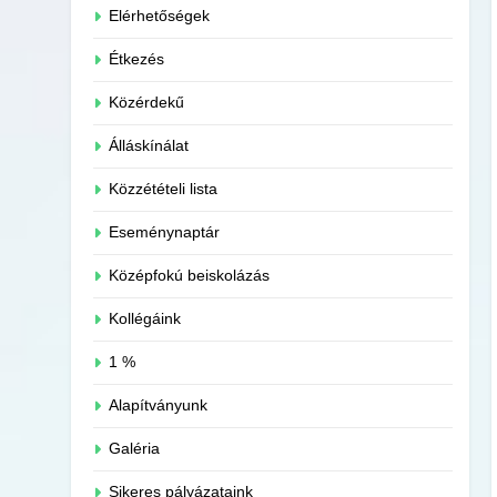
Elérhetőségek
Étkezés
Közérdekű
Álláskínálat
Közzétételi lista
Eseménynaptár
Középfokú beiskolázás
Kollégáink
1 %
Alapítványunk
Galéria
Sikeres pályázataink