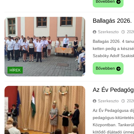
Bővebben
Ballagás 2026.
Szerkeszto
202
Ballagás 2026. 4 tanul
ketten pedig a készség
Szabóky Adolf Szakisk
Bővebben
HÍREK
Az Év Pedagóg
Szerkeszto
202
Az Év Pedagógusa díj 
pedagógus-kitüntetés
Központban. Tankerül
kötődő díjátadó ünnep