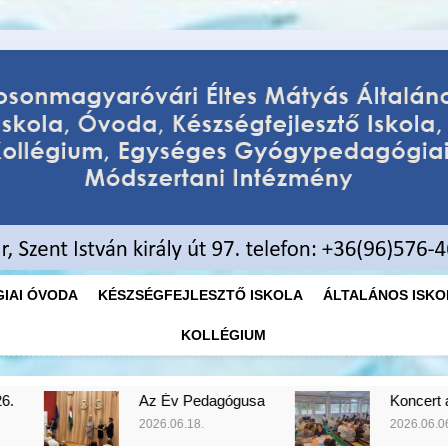
Éltes Máty
Mosonmagyaróvári Éltes Mátyás
Egységes
IAI ÓVODA
KÉSZSÉGFEJLESZTŐ ISKOLA
ÁLTALÁNOS ISKO
KOLLÉGIUM
v Pedagógusa
Koncert az iskolában
06.18.
2026.06.06.