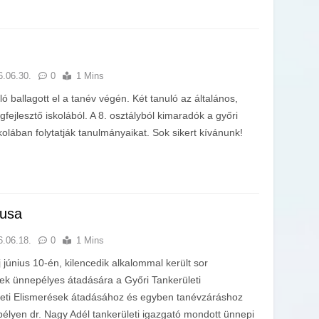
6.06.30.
0
1 Mins
ó ballagott el a tanév végén. Két tanuló az általános,
fejlesztő iskolából. A 8. osztályból kimaradók a győri
olában folytatják tanulmányaikat. Sok sikert kívánunk!
usa
6.06.18.
0
1 Mins
június 10-én, kilencedik alkalommal került sor
ek ünnepélyes átadására a Győri Tankerületi
eti Elismerések átadásához és egyben tanévzáráshoz
élyen dr. Nagy Adél tankerületi igazgató mondott ünnepi