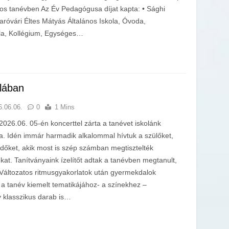
-os tanévben Az Év Pedagógusa díjat kapta: • Sághi
róvári Éltes Mátyás Általános Iskola, Óvoda,
ola, Kollégium, Egységes…
olában
6.06.06.
0
1 Mins
2026.06. 05-én koncerttel zárta a tanévet iskolánk
a. Idén immár harmadik alkalommal hívtuk a szülőket,
dőket, akik most is szép számban megtisztelték
nkat. Tanítványaink ízelítőt adtak a tanévben megtanult,
 Változatos ritmusgyakorlatok után gyermekdalok
a tanév kiemelt tematikájához- a színekhez –
 klasszikus darab is…