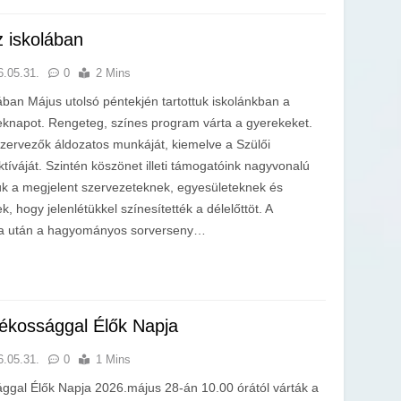
 iskolában
6.05.31.
0
2 Mins
ban Május utolsó péntekjén tartottuk iskolánkban a
napot. Rengeteg, színes program várta a gyerekeket.
zervezők áldozatos munkáját, kiemelve a Szülői
íváját. Szintén köszönet illeti támogatóink nagyvonalú
k a megjelent szervezeteknek, egyesületeknek és
 hogy jelenlétükkel színesítették a délelőttöt. A
rna után a hagyományos sorverseny…
ékossággal Élők Napja
6.05.31.
0
1 Mins
gal Élők Napja 2026.május 28-án 10.00 órától várták a