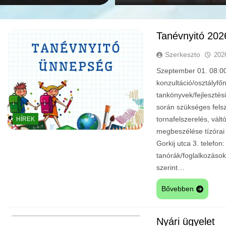
Tanévnyitó 202
Szerkeszto
202
Szeptember 01. 08:00:
konzultáció/osztályfő
tankönyvek/fejlesztés
során szükséges felsz
tornafelszerelés, vál
HÍREK
megbeszélése tízóra
Gorkij utca 3. telef
tanórák/foglalkozáso
szerint…
Bővebben
Nyári ügyelet