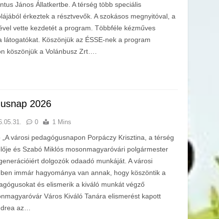
ntus János Állatkertbe. A térség több speciális
lájából érkeztek a résztvevők. A szokásos megnyitóval, a
vel vette kezdetét a program. Többféle kézműves
 a látogatókat. Köszönjük az ÉSSE-nek a program
n köszönjük a Volánbusz Zrt….
gusnap 2026
6.05.31.
0
1 Mins
„A városi pedagógusnapon Porpáczy Krisztina, a térség
elője és Szabó Miklós mosonmagyaróvári polgármester
generációiért dolgozók odaadó munkáját. A városi
ben immár hagyománya van annak, hogy köszöntik a
agógusokat és elismerik a kiváló munkát végző
magyaróvár Város Kiváló Tanára elismerést kapott
Andrea az…