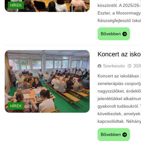
köszöntőt. A 2025/26
HÍREK
Eszter, a Mosonmagya
Készségfejlesztő Isk
Bővebben
Koncert az isk
Szerkeszto
202
Koncert az iskolában 
zeneterápiás csoportj
nagyszülőket, érdeklő
jelenlétükkel alkalmu
gyakorolt tudásukról.
HÍREK
következtek, amelyek 
kapcsolódtak. Néhány
Bővebben