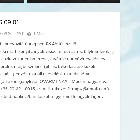
6.09.01.
6.06.30.
0
1 Mins
 tanévnyitó ünnepség 08:45-től: szülői
nöki óra bizonyítványok visszaadása az osztályfőnöknek új
i eszközök megismerése, átvétele a tanév/nevelési év
erelés megbeszélése (pl. tisztálkodási eszközök,
tócipő…) egyéb aktuális nevelési, oktatási téma
i (étkezés igénylése: ÓVÁRMENZA – Mosonmagyaróvár,
on: +36-20-321-0015; e-mail: etkezes2.imgsz@gmail.com)
k ebéd napközi/tanulószoba, gyermekfelügyelet igény