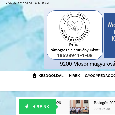
Ugrás
csütörtök, 2026.08.06.
6:14:39 AM
a
tartalomra
KEZDŐOLDAL
HÍREK
GYÓGYPEDAGÓG
záró 2026.
Ballagás 2026.
Az É
HÍREINK
6.30.
2026.06.30.
2026.