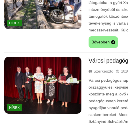
látogatókat a győri Xa
intézményéből és isko
támogatók köszöntésé
tevékenység is várta
HÍREK
megszervezését. Külö
Bővebben
Városi pedagó
Szerkeszto
202
Városi pedagógusnap 
országgyűlési képvis
köszönte meg a jövő 
pedagógusnap kereté
nyugdíjba vonuló ped
HÍREK
szakembereket. Moson
Sztányiné Schvábli 